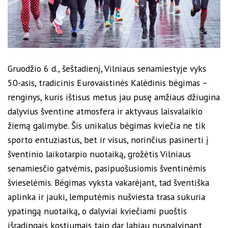
Gruodžio 6 d., šeštadienį, Vilniaus senamiestyje vyks
50-asis, tradicinis Eurovaistinės Kalėdinis bėgimas –
renginys, kuris ištisus metus jau pusę amžiaus džiugina
dalyvius šventine atmosfera ir aktyvaus laisvalaikio
žiemą galimybe. Šis unikalus bėgimas kviečia ne tik
sporto entuziastus, bet ir visus, norinčius pasinerti į
šventinio laikotarpio nuotaiką, grožėtis Vilniaus
senamiesčio gatvėmis, pasipuošusiomis šventinėmis
švieselėmis. Bėgimas vyksta vakarėjant, tad šventiška
aplinka ir jauki, lemputėmis nušviesta trasa sukuria
ypatingą nuotaiką, o dalyviai kviečiami puoštis
išradingais kostiumais taip dar labiau nuspalvinant